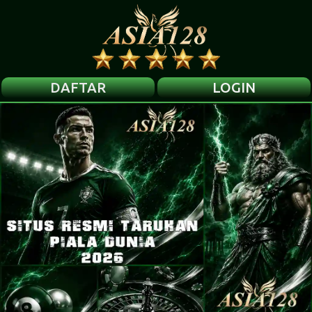
DAFTAR
LOGIN